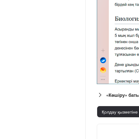
«Көшіру» бат
Қолдау қызметіне