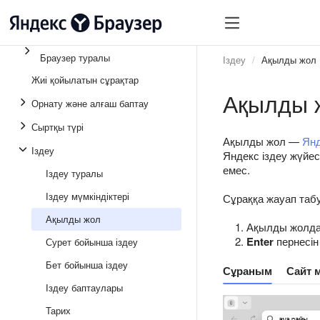
Браузер туралы
Іздеу
Ақылды жол
Жиі қойылатын сұрақтар
Ақылды 
Орнату және алғаш баптау
Сыртқы түрі
Ақылды жол —
Янд
Іздеу
Яндекс іздеу жүйе
емес.
Іздеу туралы
Іздеу мүмкіндіктері
Сұраққа жауап табу
Ақылды жол
Ақылды жолда 
Enter
пернесін
Сурет бойынша іздеу
Бет бойынша іздеу
Сұраным
Сайт 
Іздеу баптаулары
Тарих