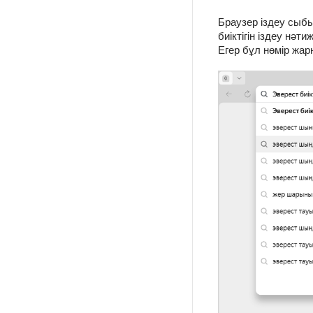
Браузер іздеу сыбы
биіктігін іздеу нә
Егер бұл нөмір жарн