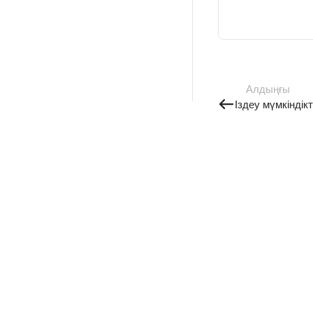
Алдыңғы
Іздеу мүмкіндікт