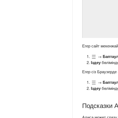
Егер сайт мекенжай
→
Баптау
Іздеу
бөлімін
Егер сіз Браузерде
→
Баптау
Іздеу
бөлімін
Подсказки 
Алиса может сразу