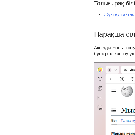
Толығырақ білі
Жүктеу тақтас
Парақша сіл
Ақылды жолға тінт
буферіне көшіру ү