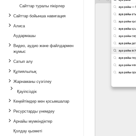
Сайттар туралы пікірлер
Сайттар бойынша навигация
Алиса
Аудармашы
Видео, аудио және файлдармен
жұмыс
Сатып алу
Құпиялылық
Жарнаманы сүзгілеу
Қауіпсіздік
Кеңейтімдер мен қосымшалар
Ресурстарды үнемдеу
Арнайы мүмкіндіктер
Қолдау қызметі