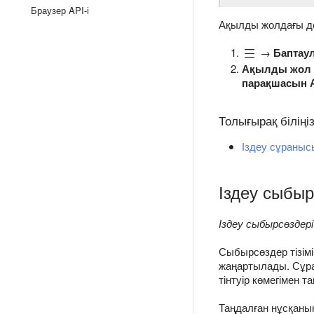
Браузер API-і
Ақылды жолдағы до
→
Баптау
Ақылды жол
парақшасын 
Толығырақ біліңі
Іздеу сұраныс
Іздеу сыбыр
Іздеу сыбырсөздері
Сыбырсөздер тізім
жаңартылады. Сұра
тінтуір көмегімен т
Таңдалған нұсқаны