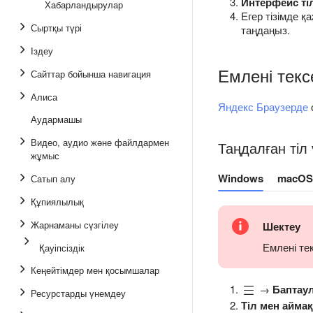
Интерфейс ті
Хабарландырулар
Егер тізімде қ
Сыртқы түрі
таңдаңыз.
Іздеу
Емлені текс
Сайттар бойынша навигация
Алиса
Яндекс Браузерде
Аудармашы
Видео, аудио және файлдармен
Таңдалған тіл 
жұмыс
Windows
macOS
Сатып алу
Құпиялылық
Жарнаманы сүзгілеу
Шектеу
Емлені те
Қауіпсіздік
Кеңейтімдер мен қосымшалар
→
Баптау
Ресурстарды үнемдеу
Тіл мен айма