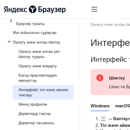
Браузер туралы
Орнату және алғаш б
Жиі қойылатын сұрақтар
Интерфей
Орнату және алғаш баптау
Орнату және алғаш рет
баптау туралы
Интерфейс т
Орнату және жаңарту
Басқа браузерлерден
Шектеу
импорттау
Linux-те 
Интерфейс тілі және емлені
тексеру
Менің профилім
Windows
macOS
Деректерді сақтау
→
Баптау
Деректер тасымалы
Тіл және айм