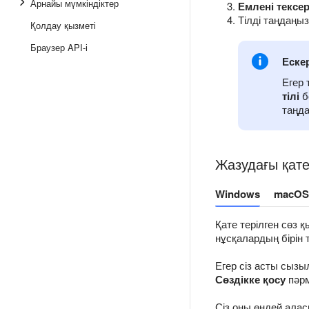
Арнайы мүмкіндіктер
Емлені тексе
Тілді таңдаңыз
Қолдау қызметі
Браузер API-і
Еске
Егер 
тілі
б
таңда
Жазудағы қате
Windows
macOS
Қате терілген сөз 
нұсқалардың бірін 
Егер сіз асты сызы
Сөздікке қосу
пәрм
Сіз оны өңдей алас