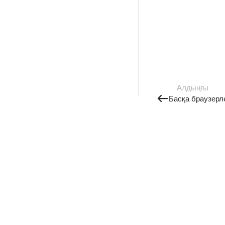
Алдыңғы
Басқа браузерл