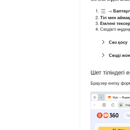
→
Баптау
Тіл мен айма
Емлені тексе
Сөздікті өңдеңі
Сөз қосу
Сөзді жо
Шет тіліндегі 
Браузер енгізу фор