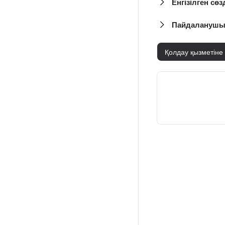
Енгізілген сөз
Пайдаланушы с
Қолдау қызметіне