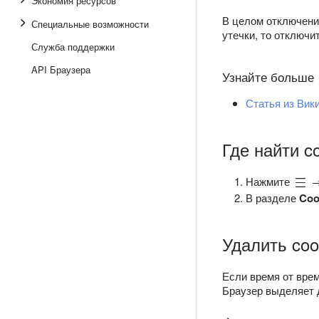
Экономия ресурсов
В целом отключени
Специальные возможности
утечки, то отключи
Служба поддержки
API Браузера
Узнайте больше
Статья из Вик
Где найти c
Нажмите
В разделе
Coo
Удалить coo
Если время от врем
Браузер выделяет д