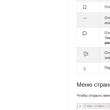
От
От
ил
От
Ум
ра
От
зн
Пе
Меню стра
Чтобы открыть мен