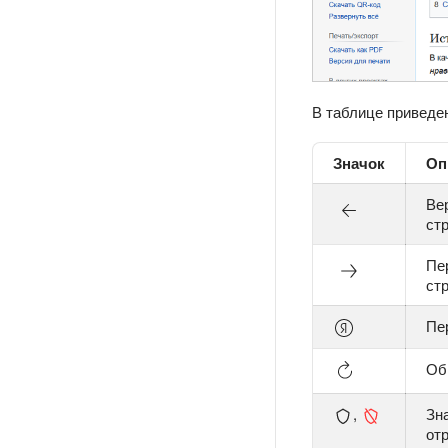
В таблице приведе
Значок
Оп
Ве
ст
Пе
ст
Пе
Об
,
Зн
от