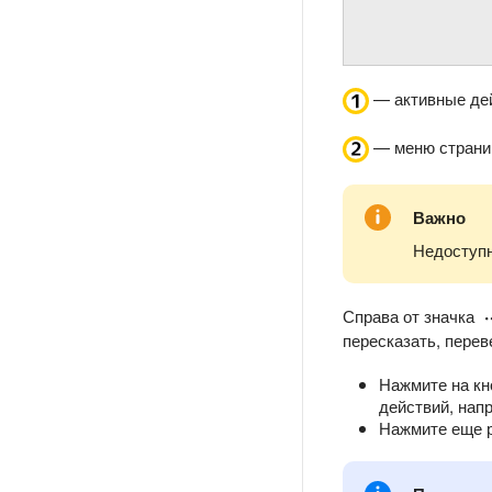
— активные дей
— меню страни
Важно
Недоступн
Справа от значка
пересказать, перев
Нажмите на кн
действий, нап
Нажмите еще р