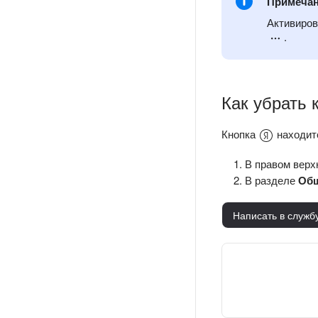
Примеча
Активиров
.
Как убрать 
Кнопка
находитс
В правом верх
В разделе
Об
Написать в служб