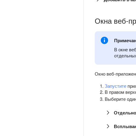
Окна веб-п
Примеча
В окне ве
отдельных
Окно веб-приложен
Запустите
при
В правом верх
Выберите один
Отдельно
Всплыва