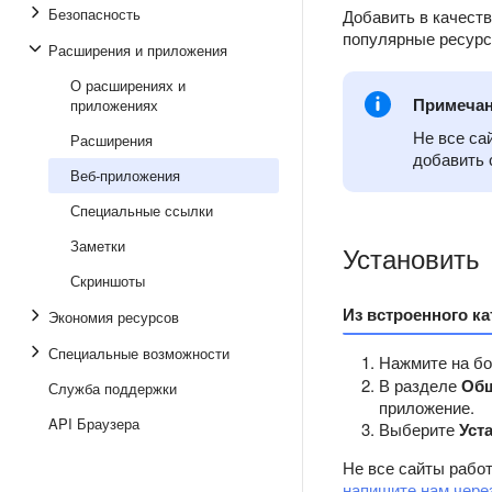
Безопасность
Добавить в качест
популярные ресурс
Расширения и приложения
О расширениях и
Примеча
приложениях
Не все са
Расширения
добавить 
Веб-приложения
Специальные ссылки
Заметки
Установить
Скриншоты
Из встроенного ка
Экономия ресурсов
Специальные возможности
Нажмите на б
В разделе
Об
Служба поддержки
приложение.
API Браузера
Выберите
Уст
Не все сайты работ
напишите нам чере