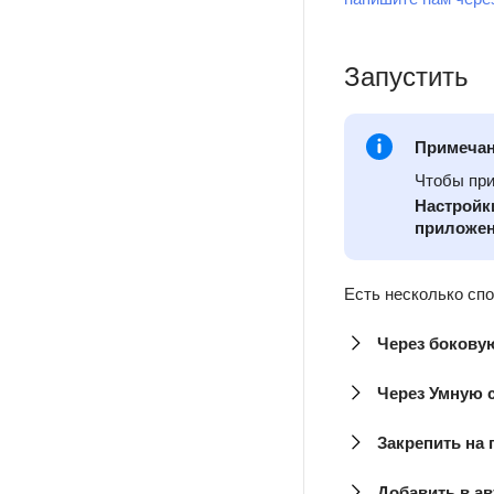
Запустить
Примеча
Чтобы при
Настройк
приложе
Есть несколько сп
Через бокову
Через Умную 
Закрепить на 
Добавить в а