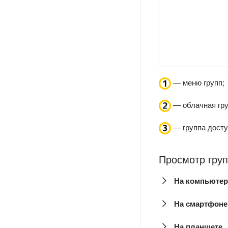
— меню групп;
— облачная гру
— группа досту
Просмотр груп
На компьютер
На смартфоне
На планшете