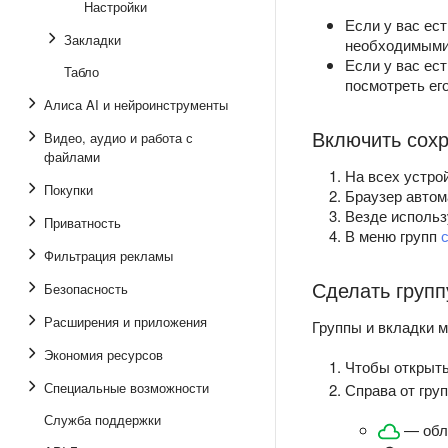
Настройки
Если у вас ес
Закладки
необходимыми 
Если у вас ес
Табло
посмотреть ег
Алиса AI и нейроинструменты
Включить сохр
Видео, аудио и работа с
файлами
На всех устро
Покупки
Браузер автом
Везде использ
Приватность
В меню групп
Фильтрация рекламы
Сделать групп
Безопасность
Расширения и приложения
Группы и вкладки 
Экономия ресурсов
Чтобы открыть
Специальные возможности
Справа от гру
Служба поддержки
— обла