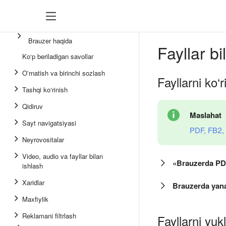
Brauzer haqida
Fayllar b
Ko‘p beriladigan savollar
Oʻrnatish va birinchi sozlash
Fayllarni ko‘r
Tashqi ko‘rinish
Qidiruv
Maslahat
Sayt navigatsiyasi
PDF, FB2, 
Neyrovositalar
Video, audio va fayllar bilan
«Brauzerda PDF
ishlash
Xaridlar
Brauzerda yana
Maxfiylik
Reklamani filtrlash
Fayllarni yuk