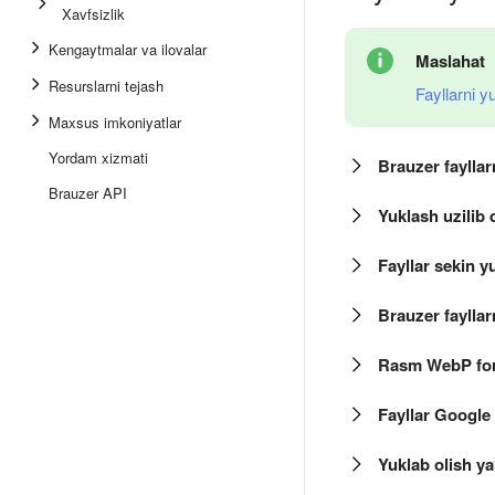
Xavfsizlik
Kengaytmalar va ilovalar
Maslahat
Resurslarni tejash
Fayllarni y
Maxsus imkoniyatlar
Yordam xizmati
Brauzer fayllar
Brauzer API
Yuklash uzilib 
Fayllar sekin 
Brauzer fayllar
Rasm WebP form
Fayllar Google
Yuklab olish y